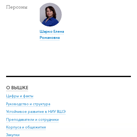
Персоны
Шарко Елена
Романовна
О ВЫШКЕ
ОБ
Цифры и факты
Ли
Руководство и структура
Дов
Устойчивое развитие в НИУ ВШЭ
Ол
Преподаватели и сотрудники
При
Корпуса и общежития
Вы
Закупки
При