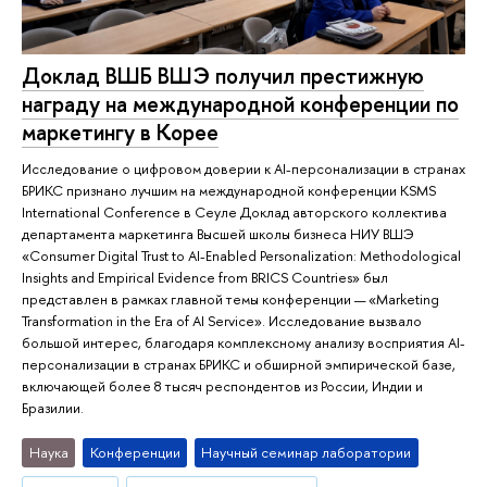
Доклад ВШБ ВШЭ получил престижную
награду на международной конференции по
маркетингу в Корее
Исследование о цифровом доверии к AI-персонализации в странах
БРИКС признано лучшим на международной конференции KSMS
International Conference в Сеуле Доклад авторского коллектива
департамента маркетинга Высшей школы бизнеса НИУ ВШЭ
«Consumer Digital Trust to AI-Enabled Personalization: Methodological
Insights and Empirical Evidence from BRICS Countries» был
представлен в рамках главной темы конференции — «Marketing
Transformation in the Era of AI Service». Исследование вызвало
большой интерес, благодаря комплексному анализу восприятия AI-
персонализации в странах БРИКС и обширной эмпирической базе,
включающей более 8 тысяч респондентов из России, Индии и
Бразилии.
Наука
Конференции
Научный семинар лаборатории