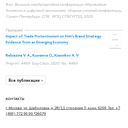
В кн.: Восьмая международная конференция «Управление
бизнесом в цифровой экономике»: сборник статей конференции,
Санкт-Петербург. СПб.: ИПЦ СПбГУПТД, 2025.
Препринт
Impact of Trade Protectionism on Firm’s Brand Strategy:
Evidence from an Emerging Economy
Rebiazina V. A.
,
Kusraeva O.
,
Krasnikov A. V.
Preprint. 4469. EasyChair, 2020. No. 4469.
Все публикации
КОНТАКТЫ
г. Москва, ул. Шаболовка, д. 28/11 строение 3, комн. 6209 Тел: +7
(495) 772 95 90 *26079