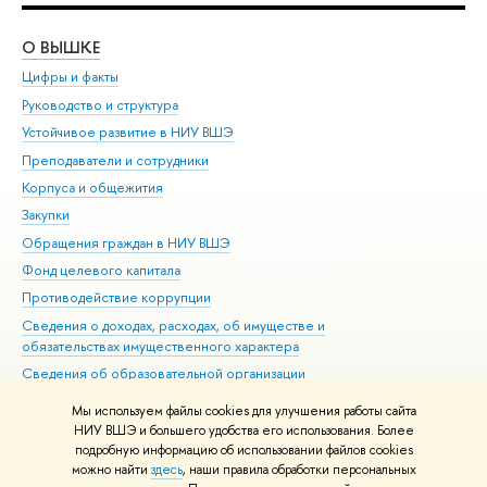
О ВЫШКЕ
ОБ
Цифры и факты
Ли
Руководство и структура
Дов
Устойчивое развитие в НИУ ВШЭ
Ол
Преподаватели и сотрудники
При
Корпуса и общежития
Вы
Закупки
При
Обращения граждан в НИУ ВШЭ
Ас
Фонд целевого капитала
До
Противодействие коррупции
Цен
Сведения о доходах, расходах, об имуществе и
Би
обязательствах имущественного характера
Об
Сведения об образовательной организации
Обр
Людям с ограниченными возможностями здоровья
Мы используем файлы cookies для улучшения работы сайта
Единая платежная страница
НИУ ВШЭ и большего удобства его использования. Более
подробную информацию об использовании файлов cookies
Работа в Вышке
можно найти
здесь
, наши правила обработки персональных