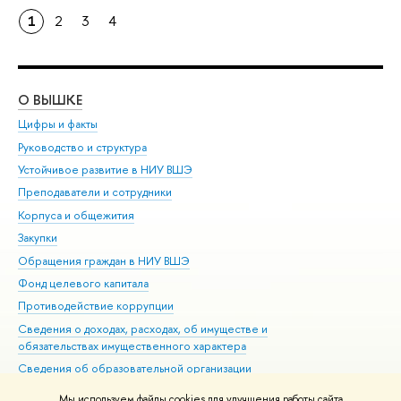
1
2
3
4
О ВЫШКЕ
ОБ
Цифры и факты
Ли
Руководство и структура
Дов
Устойчивое развитие в НИУ ВШЭ
Ол
Преподаватели и сотрудники
При
Корпуса и общежития
Вы
Закупки
При
Обращения граждан в НИУ ВШЭ
Ас
Фонд целевого капитала
До
Противодействие коррупции
Цен
Сведения о доходах, расходах, об имуществе и
Би
обязательствах имущественного характера
Об
Сведения об образовательной организации
Обр
Людям с ограниченными возможностями здоровья
Мы используем файлы cookies для улучшения работы сайта