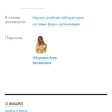
Научно-учебная лаборатория
В статье
упомянуты
сетевых форм организации
Персоны
Оборевич Анна
Аркадьевна
О ВЫШКЕ
ОБ
Цифры и факты
Ли