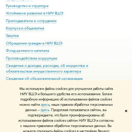
Руководство и структура
Дов
Устойчивое развитие в НИУ ВШЭ
Ол
Преподаватели и сотрудники
При
Корпуса и общежития
Вы
Закупки
При
Обращения граждан в НИУ ВШЭ
Ас
Фонд целевого капитала
До
Противодействие коррупции
Цен
Сведения о доходах, расходах, об имуществе и
Би
обязательствах имущественного характера
Об
Сведения об образовательной организации
Обр
Людям с ограниченными возможностями здоровья
Мы используем файлы cookies для улучшения работы сайта
Единая платежная страница
НИУ ВШЭ и большего удобства его использования. Более
подробную информацию об использовании файлов cookies
Работа в Вышке
можно найти
здесь
, наши правила обработки персональных
данных –
здесь
. Продолжая пользоваться сайтом, вы
✖
Редактору
подтверждаете, что были проинформированы об
© НИУ ВШЭ 1993–2026
Адреса и контакты
Условия использования
использовании файлов cookies сайтом НИУ ВШЭ и согласны
с нашими правилами обработки персональных данных. Вы
материалов
Политика конфиденциальности
Карта сайта
можете отключить файлы cookies в настройках Вашего
Шрифты HSE Sans и HSE Slab разработаны в
Школе дизайна НИУ ВШЭ