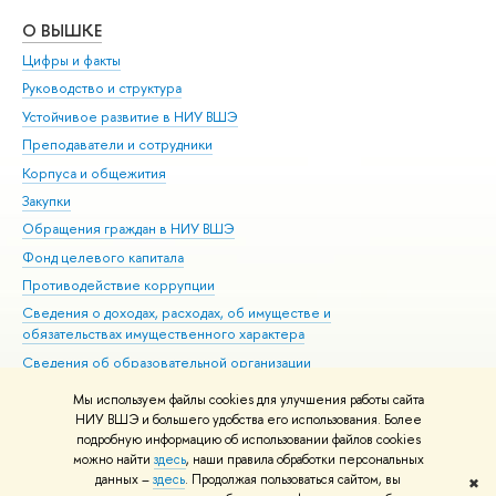
О ВЫШКЕ
ОБ
Цифры и факты
Ли
Руководство и структура
Дов
Устойчивое развитие в НИУ ВШЭ
Ол
Преподаватели и сотрудники
При
Корпуса и общежития
Вы
Закупки
При
Обращения граждан в НИУ ВШЭ
Ас
Фонд целевого капитала
До
Противодействие коррупции
Цен
Сведения о доходах, расходах, об имуществе и
Би
обязательствах имущественного характера
Об
Сведения об образовательной организации
Обр
Людям с ограниченными возможностями здоровья
Мы используем файлы cookies для улучшения работы сайта
Единая платежная страница
НИУ ВШЭ и большего удобства его использования. Более
подробную информацию об использовании файлов cookies
Работа в Вышке
можно найти
здесь
, наши правила обработки персональных
данных –
здесь
. Продолжая пользоваться сайтом, вы
✖