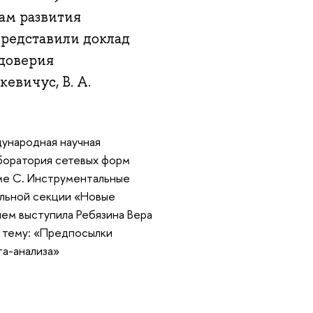
ам развития
представили доклад
доверия
евичус, В. А.
дународная научная
боратория сетевых форм
еме С. Инструментальные
ельной секции «Новые
ем выступила Ребязина Вера
 тему: «Предпосылки
та-анализа»