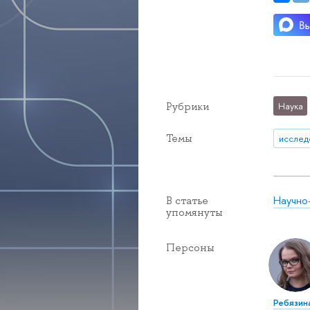
Рубрики
Наука
Темы
исслед
Научно
В статье
упомянуты
Персоны
Ребязин