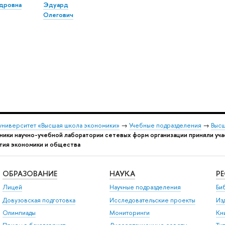
дровна
Эдуард
Олегович
университет «Высшая школа экономики»
→
Учебные подразделения
→
Высш
ники научно-учебной лаборатории сетевых форм организации приняли уч
тия экономики и общества
ОБРАЗОВАНИЕ
НАУКА
Р
Лицей
Научные подразделения
Би
Довузовская подготовка
Исследовательские проекты
Из
Олимпиады
Мониторинги
Кн