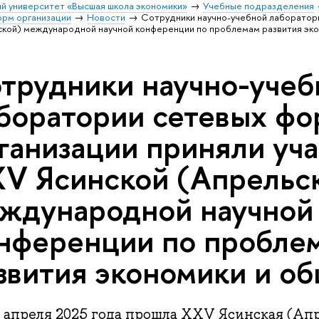
й университет «Высшая школа экономики»
Учебные подразделения
орм организации
Новости
Сотрудники научно-учебной лаборатор
ской) международной научной конференции по проблемам развития эк
трудники научно-учеб
боратории сетевых фо
ганизации приняли уча
V Ясинской (Апрельс
ждународной научной
нференции по пробле
звития экономики и о
8 апреля 2025 года прошла XXV Ясинская (Ап