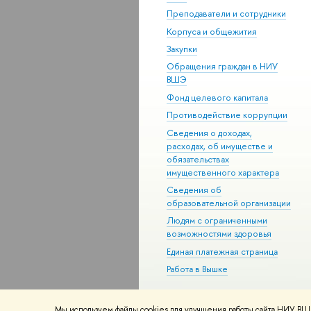
Преподаватели и сотрудники
Корпуса и общежития
Закупки
Обращения граждан в НИУ
ВШЭ
Фонд целевого капитала
Противодействие коррупции
Сведения о доходах,
расходах, об имуществе и
обязательствах
имущественного характера
Сведения об
образовательной организации
Людям с ограниченными
возможностями здоровья
Единая платежная страница
Работа в Вышке
Мы используем файлы cookies для улучшения работы сайта НИУ ВШЭ
© НИУ ВШЭ 1993–2026
Адреса и к