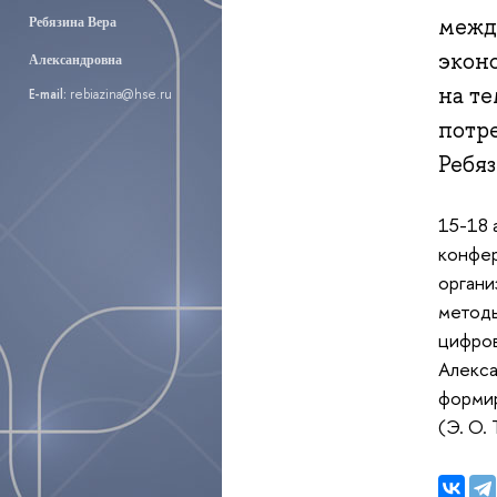
межд
Ребязина Вера
экон
Александровна
на т
E-mail:
rebiazina@hse.ru
потре
Ребяз
15-18 
конфер
органи
методы
цифров
Алекса
формир
(Э. О. 