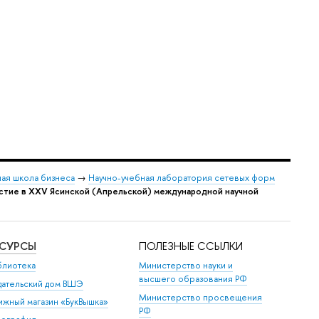
ая школа бизнеса
→
Научно-учебная лаборатория сетевых форм
астие в XXV Ясинской (Апрельской) международной научной
ЕСУРСЫ
ПОЛЕЗНЫЕ ССЫЛКИ
блиотека
Министерство науки и
высшего образования РФ
дательский дом ВШЭ
Министерство просвещения
ижный магазин «БукВышка»
РФ