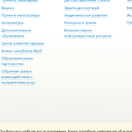
Прием в бакалавриат
Диссертационные советы
Ти
Вышка+
Защиты диссертаций
Ме
Прием в магистратуру
Академическое развитие
Жу
Аспирантура
Конкурсы и гранты
Пу
Дополнительное
Внешние научно-
образование
информационные ресурсы
Центр развития карьеры
Бизнес-инкубатор ВШЭ
Образовательные
партнерства
Обратная связь и
взаимодействие с
получателями услуг
 и большего удобства его использования. Более подробную информацию об испол
онтакты
Условия использования материалов
Политика конфиденциальност