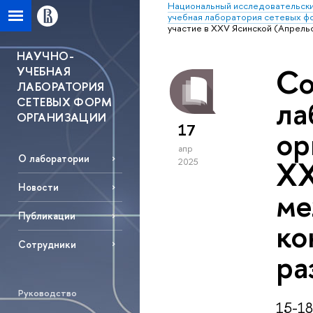
Национальный исследовательски
учебная лаборатория сетевых ф
участие в XXV Ясинской (Апрель
НАУЧНО-
Со
УЧЕБНАЯ
ЛАБОРАТОРИЯ
ла
СЕТЕВЫХ ФОРМ
ОРГАНИЗАЦИИ
17
ор
апр
O лаборатории
XX
2025
Новости
ме
Публикации
ко
Сотрудники
ра
Руководство
15-1