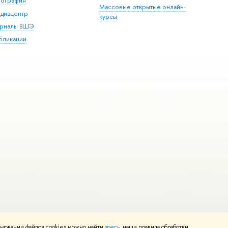
пография
Массовые открытые онлайн-
диацентр
курсы
рналы ВШЭ
бликации
ьзовании файлов cookies можно найти
здесь
, наши правила обработки
и
Карта сайта