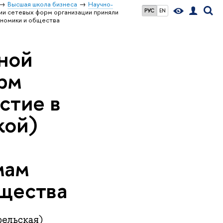
Высшая школа бизнеса
Научно-
РУС
EN
ии сетевых форм организации приняли
ономики и общества
ной
рм
стие в
кой)
мам
бщества
рельская)