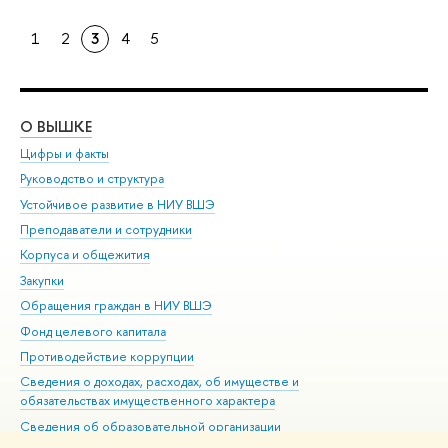
1
2
3
4
5
О ВЫШКЕ
ОБ
Цифры и факты
Ли
Руководство и структура
Дов
Устойчивое развитие в НИУ ВШЭ
Ол
Преподаватели и сотрудники
При
Корпуса и общежития
Вы
Закупки
При
Обращения граждан в НИУ ВШЭ
Ас
Фонд целевого капитала
До
Противодействие коррупции
Цен
Сведения о доходах, расходах, об имуществе и
Би
обязательствах имущественного характера
Об
Сведения об образовательной организации
Обр