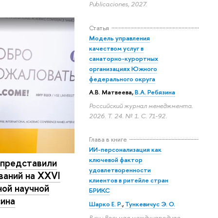
Publicaciones, 2027.
Статья
Модель управления
качеством услуг в
санаторно-курортных
организациях Южного
федерального округа
А.В. Матвеева
,
В.А. Ребязина
Российский журнал менеджмента.
2026. Т. 24. № 1.
С. 71-92.
Глава в книге
ИИ-персонализация как
ключевой фактор
 представили
удовлетворенности
ваний на XXVI
клиентов в ритейле стран
ой научной
БРИКС
сина
Шарко Е. Р.
,
Тункевичус Э. О.
В кн.: Восьмая международная