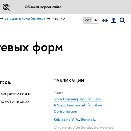
Обычная версия сайта
Высшая школа бизнеса
Научно-
РУС
EN
тевых форм
ПУБЛИКАЦИИ
года.
Книга
ма развития и
From Consumption to Care:
практических
A Stoic Framework for Slow
Consumption
Rebiazina V. A.
,
Sonina L.
Universidad de Sevilla, Servicio de