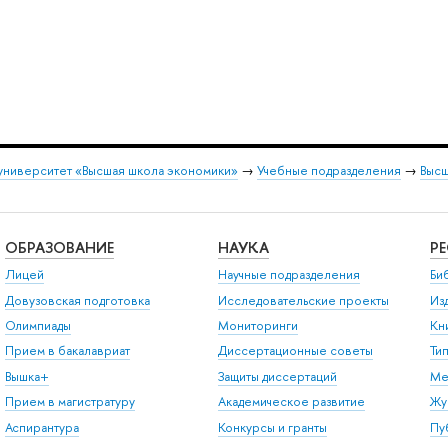
университет «Высшая школа экономики»
→
Учебные подразделения
→
Высш
ОБРАЗОВАНИЕ
НАУКА
Р
Лицей
Научные подразделения
Би
Довузовская подготовка
Исследовательские проекты
Из
Олимпиады
Мониторинги
Кн
Прием в бакалавриат
Диссертационные советы
Ти
Вышка+
Защиты диссертаций
Ме
Прием в магистратуру
Академическое развитие
Жу
Аспирантура
Конкурсы и гранты
Пу