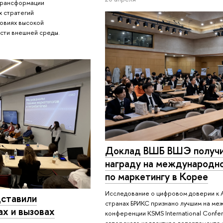
трансформации
х стратегий
ловиях высокой
сти внешней среды.
Доклад ВШБ ВШЭ получи
награду на международн
по маркетингу в Корее
Исследование о цифровом доверии к A
ставили
странах БРИКС признано лучшим на ме
ах и вызовах
конференции KSMS International Confe
авторского коллектива департамента 