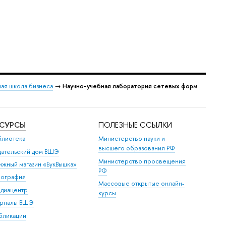
ая школа бизнеса
→
Научно-учебная лаборатория сетевых форм
ЕСУРСЫ
ПОЛЕЗНЫЕ ССЫЛКИ
блиотека
Министерство науки и
высшего образования РФ
дательский дом ВШЭ
Министерство просвещения
ижный магазин «БукВышка»
РФ
пография
Массовые открытые онлайн-
диацентр
курсы
рналы ВШЭ
бликации