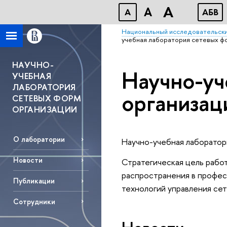
A
A
A
АБВ
Национальный исследовательски
учебная лаборатория сетевых ф
НАУЧНО-
Научно-уч
УЧЕБНАЯ
ЛАБОРАТОРИЯ
организац
СЕТЕВЫХ ФОРМ
ОРГАНИЗАЦИИ
O лаборатории
Научно-учебная лаборатори
Новости
Стратегическая цель рабо
распространения в профес
Публикации
технологий управления се
Сотрудники