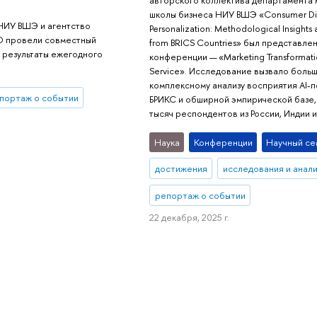
школы бизнеса НИУ ВШЭ «Consumer Digit
 НИУ ВШЭ и агентство
Personalization: Methodological Insights
O провели совместный
from BRICS Countries» был представлен
 результаты ежегодного
конференции — «Marketing Transformation
Service». Исследование вызвало боль
комплексному анализу восприятия AI-п
портаж о событии
БРИКС и обширной эмпирической базе
тысяч респондентов из России, Индии и
Наука
Конференции
Научный се
достижения
исследования и анал
репортаж о событии
22 декабря, 2025 г.