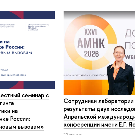
местный семинар с
Сотрудники лаборатории
тинга
результаты двух исследо
ики на
Апрельской международн
ке России:
конференции имени Е.Г. Я
 новым вызовам»
20 апреля