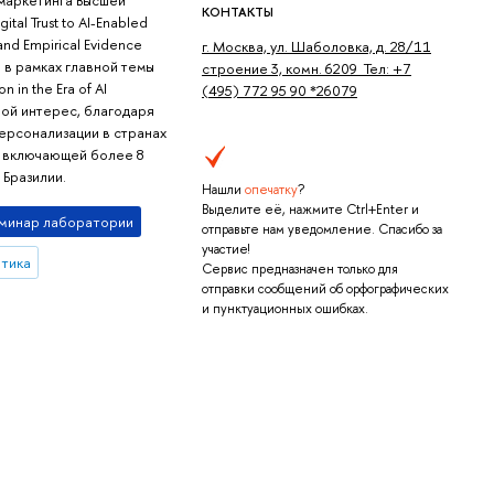
КОНТАКТЫ
al Trust to AI-Enabled
 and Empirical Evidence
г. Москва, ул. Шаболовка, д. 28/11
 в рамках главной темы
строение 3, комн. 6209 Тел: +7
 in the Era of AI
(495) 772 95 90 *26079
шой интерес, благодаря
ерсонализации в странах
, включающей более 8
 Бразилии.
Нашли
опечатку
?
Выделите её, нажмите Ctrl+Enter и
минар лаборатории
отправьте нам уведомление. Спасибо за
участие!
итика
Сервис предназначен только для
отправки сообщений об орфографических
и пунктуационных ошибках.