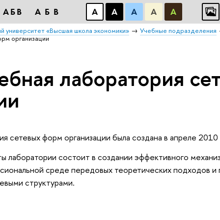
АБВ
АБВ
А
А
А
А
А
й университет «Высшая школа экономики»
Учебные подразделения
орм организации
ебная лаборатория се
ии
я сетевых форм организации была создана в апреле 2010 
ты лаборатории состоит в создании эффективного механиз
сиональной среде передовых теоретических подходов и 
тевыми структурами.