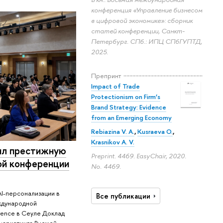
конференция «Управление бизнесом
в цифровой экономике»: сборник
статей конференции, Санкт-
Петербург. СПб.: ИПЦ СПбГУПТД,
2025.
Препринт
Impact of Trade
Protectionism on Firm’s
Brand Strategy: Evidence
from an Emerging Economy
Rebiazina V. A.
,
Kusraeva O.
,
Krasnikov A. V.
л престижную
Preprint. 4469. EasyChair, 2020.
ой конференции
No. 4469.
I-персонализации в
Все публикации
ждународной
rence в Сеуле Доклад
маркетинга Высшей